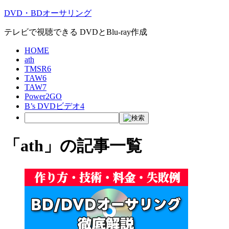
DVD・BDオーサリング
テレビで視聴できる DVDとBlu-ray作成
HOME
ath
TMSR6
TAW6
TAW7
Power2GO
B’s DVDビデオ4
「ath」の記事一覧